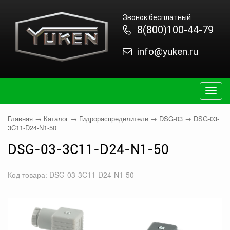
Звонок бесплатный
8(800)100-44-79
info@yuken.ru
Togg
navig
Главная
→
Каталог
→
Гидрораспределители
→
DSG-03
→
DSG-03-
3C11-D24-N1-50
DSG-03-3C11-D24-N1-50
Код товара: DSG-03-3C11-D24-N1-50