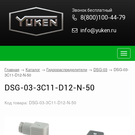
Звонок бесплатный
8(800)100-44-79
info@yuken.ru
Togg
navig
Главная
→
Каталог
→
Гидрораспределители
→
DSG-03
→
DSG-03-
3C11-D12-N-50
DSG-03-3C11-D12-N-50
Код товара: DSG-03-3C11-D12-N-50