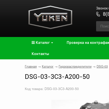
Звонок
8(
Каталог
Проверка на контрафа
Контакты
Главная
→
Каталог
→
Гидрораспределители
→
DSG-03
DSG-03-3C3-A200-50
Код товара: DSG-03-3C3-A200-50