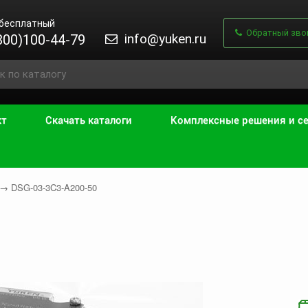
 бесплатный
Обратный зво
info@yuken.ru
800)100-44-79
кт
Скачать каталоги
Комплексные решения и с
→
DSG-03-3C3-A200-50