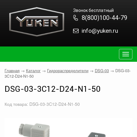
Звонок бесплатный
8(800)100-44-79
info@yuken.ru
Togg
navig
Главная
→
Каталог
→
Гидрораспределители
→
DSG-03
→
DSG-03-
3C12-D24-N1-50
DSG-03-3C12-D24-N1-50
Код товара: DSG-03-3C12-D24-N1-50