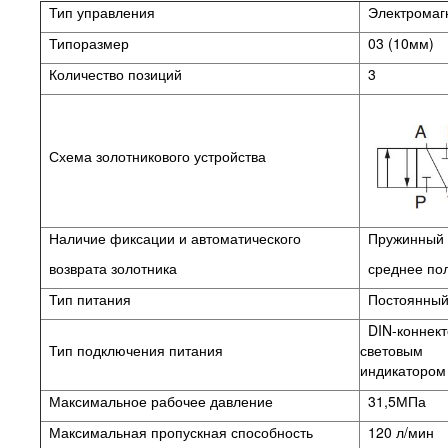
Тип управления
Электромаг
Типоразмер
03 (10мм)
Количество позиций
3
Схема золотникового устройства
Наличие фиксации и автоматического
Пружинный в
возврата золотника
среднее по
Тип питания
Постоянный 
DIN-коннект
Тип подключения питания
световым
индикатором
Максимальное рабочее давление
31,5МПа
Максимальная пропускная способность
120 л/мин