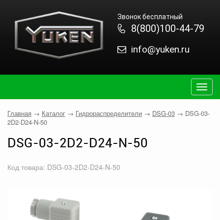
Звонок бесплатный
8(800)100-44-79
info@yuken.ru
Togg
navig
Главная
→
Каталог
→
Гидрораспределители
→
DSG-03
→
DSG-03-
2D2-D24-N-50
DSG-03-2D2-D24-N-50
Код товара: DSG-03-2D2-D24-N-50