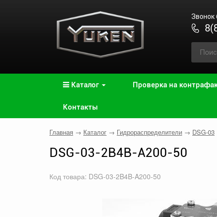
Звонок
8(
Каталог
Проверка на контрафа
Контакты
Главная
→
Каталог
→
Гидрораспределители
→
DSG-03
DSG-03-2B4B-A200-50
Код товара: DSG-03-2B4B-A200-50