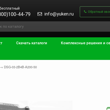
 бесплатный
Обратный зво
info@yuken.ru
800)100-44-79
кт
Скачать каталоги
Комплексные решения и с
→
DSG-03-2B4B-A200-50