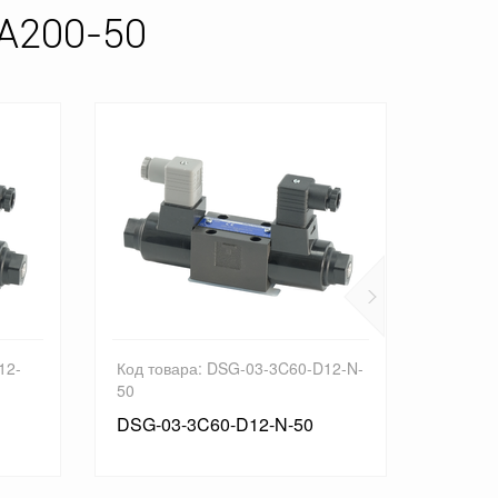
A200-50
12-
Код товара: DSG-03-3C60-D12-N-
Код то
50
N1-50
DSG-03-3C60-D12-N-50
DSG-0