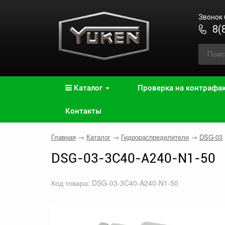
Звонок
8(
Каталог
Проверка на контрафа
Контакты
Главная
→
Каталог
→
Гидрораспределители
→
DSG-03
DSG-03-3C40-A240-N1-50
Код товара: DSG-03-3C40-A240-N1-50