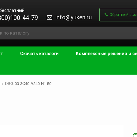
 бесплатный
Обратный зво
info@yuken.ru
800)100-44-79
кт
Скачать каталоги
Комплексные решения и с
→
DSG-03-3C40-A240-N1-50