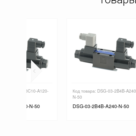
-A120-
Код товара: DSG-03-2B4B-A240-
Код 
N-50
N1-5
50
DSG-03-2B4B-A240-N-50
DSG