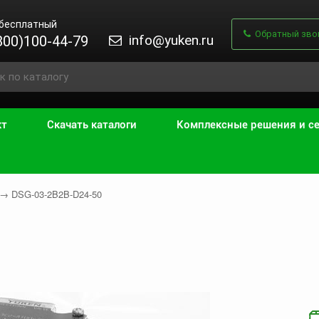
 бесплатный
Обратный зво
info@yuken.ru
800)100-44-79
кт
Скачать каталоги
Комплексные решения и с
→
DSG-03-2B2B-D24-50