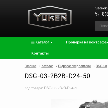
Звонок
8(
Каталог
Проверка на контрафа
Контакты
Главная
→
Каталог
→
Гидрораспределители
→
DSG-03
DSG-03-2B2B-D24-50
Код товара: DSG-03-2B2B-D24-50