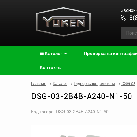
Звонок
8(
Каталог
Проверка на контрафа
Контакты
Главная
→
Каталог
→
Гидрораспределители
→
DSG-03
DSG-03-2B4B-A240-N1-50
Код товара: DSG-03-2B4B-A240-N1-50