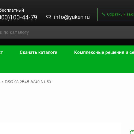
 бесплатный
Обратный зво
info@yuken.ru
800)100-44-79
кт
Скачать каталоги
Комплексные решения и с
→
DSG-03-2B4B-A240-N1-50