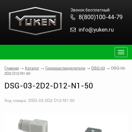
Звонок бесплатный
8(800)100-44-79
info@yuken.ru
Togg
navig
Главная
→
Каталог
→
Гидрораспределители
→
DSG-03
→
DSG-03-
2D2-D12-N1-50
DSG-03-2D2-D12-N1-50
Код товара: DSG-03-2D2-D12-N1-50