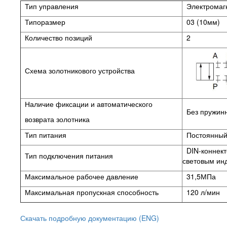
Тип управления
Электромаг
Типоразмер
03 (10мм)
Количество позиций
2
Схема золотникового устройства
Наличие фиксации и автоматического
Без пружинн
возврата золотника
Тип питания
Постоянный 
DIN-коннект
Тип подключения питания
световым ин
Максимальное рабочее давление
31,5МПа
Максимальная пропускная способность
120 л/мин
Скачать подробную документацию (ENG)