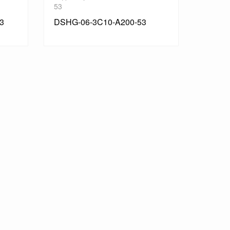
53
53
3
DSHG-06-3C10-A200-53
DSHG-