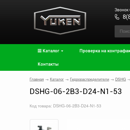
Звонок
8(
Каталог
Проверка на контрафа
Контакты
Главная
→
Каталог
→
Гидрораспределители
→
DSHG
DSHG-06-2B3-D24-N1-53
Код товара: DSHG-06-2B3-D24-N1-53