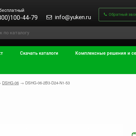
 бесплатный
Обратный зво
info@yuken.ru
800)100-44-79
кт
Скачать каталоги
Комплексные решения и с
→
DSHG-06
→
DSHG-06-2B3-D24-N1-53