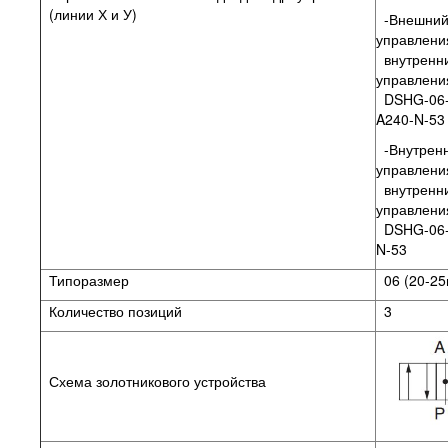
(линии Х и У)
-Внешний
управлени
внутренн
управления
DSHG-06-
A240-N-5
-Внутренн
управлени
внутренн
управлени
DSHG-06-
N-53
Типоразмер
06 (20-25
Количество позиций
3
Схема золотникового устройства