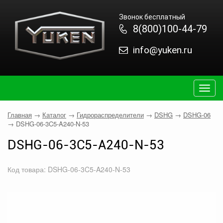
Звонок бесплатный
8(800)100-44-79
info@yuken.ru
Togg
navig
Главная
→
Каталог
→
Гидрораспределители
→
DSHG
→
DSHG-06
→
DSHG-06-3C5-A240-N-53
DSHG-06-3C5-A240-N-53
Код товара: DSHG-06-3C5-A240-N-53