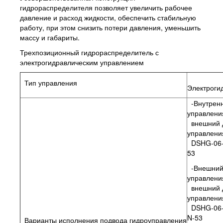
гидрораспределителя позволяет увеличить рабочее
давление и расход жидкости, обеспечить стабильную
работу, при этом снизить потери давления, уменьшить
массу и габариты.
Трехпозиционный гидрораспределитель с
электрогидравлическим управлением
Тип управления
Электроги
-Внутренн
управлени
внешний 
управления
DSHG-06-
53
-Внешний
управлени
внешний 
управления
DSHG-06-
N-53
Варианты исполнения подвода гидроуправления