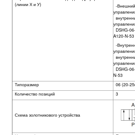
(линии Х и У)
-Внешний
управлени
внутренн
управления
DSHG-06-
A120-N-5
-Внутренн
управлени
внутренн
управлени
DSHG-06-
N-53
Типоразмер
06 (20-25
Количество позиций
3
Схема золотникового устройства