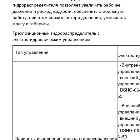
гидрораспределителя позволяет увеличить рабочее
давление и расход жидкости, обеспечить стабильную
работу, при этом снизить потери давления, уменьшить
массу и габариты.
Трехпозиционный гидрораспределитель с
электрогидравлическим управлением
Тип управления
Электроги
-Внутренн
управлени
внешний 
управления
DSHG-06-
53
-Внешний
управлени
внешний 
управления
DSHG-06-
N-53
Варианты исполнения подвода гидроуправления