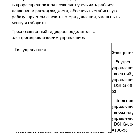
гидрораспределителя позволяет увеличить рабочее
давление и расход жидкости, обеспечить стабильную
работу, при этом снизить потери давления, уменьшить
массу и габариты.
Трехпозиционный гидрораспределитель с
электрогидравлическим управлением
Тип управления
Электроги
-Внутренн
управлени
внешний 
управления
DSHG-06-
53
-Внешний
управлени
внешний 
управления
DSHG-06-
A100-53
Варианты исполнения подвода гидроуправления