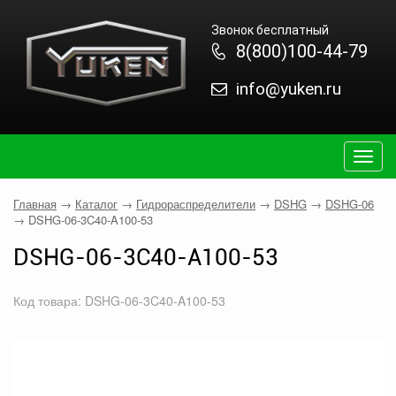
Звонок бесплатный
8(800)100-44-79
info@yuken.ru
Togg
navig
Главная
→
Каталог
→
Гидрораспределители
→
DSHG
→
DSHG-06
→
DSHG-06-3C40-A100-53
DSHG-06-3C40-A100-53
Код товара: DSHG-06-3C40-A100-53