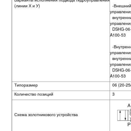
(линии Х и У)
-Внешний
управлени
внутренн
управления
DSHG-06-
A100-53
-Внутренн
управлени
внутренн
управлени
DSHG-06-
A100-53
Типоразмер
06 (20-25
Количество позиций
3
Схема золотникового устройства