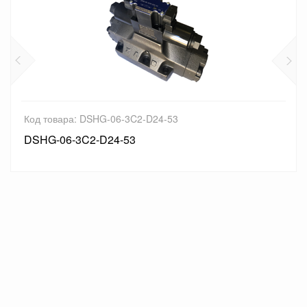
а: DSHG-06-3C2-D24-53
Код товар
-3C2-D24-53
DSHG-06