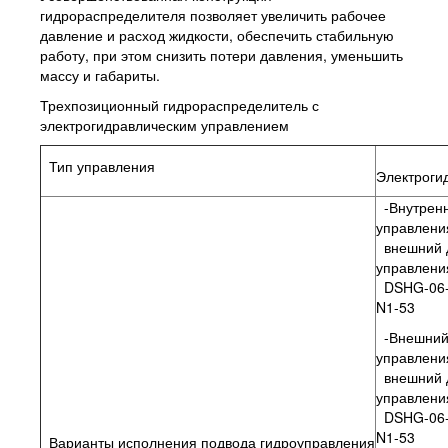
гидрораспределителя позволяет увеличить рабочее
давление и расход жидкости, обеспечить стабильную
работу, при этом снизить потери давления, уменьшить
массу и габариты.
Трехпозиционный гидрораспределитель с
электрогидравлическим управлением
Тип управления
Электроги
-Внутренн
управлени
внешний 
управления
DSHG-06-
N1-53
-Внешний
управлени
внешний 
управления
DSHG-06-
N1-53
Варианты исполнения подвода гидроуправления