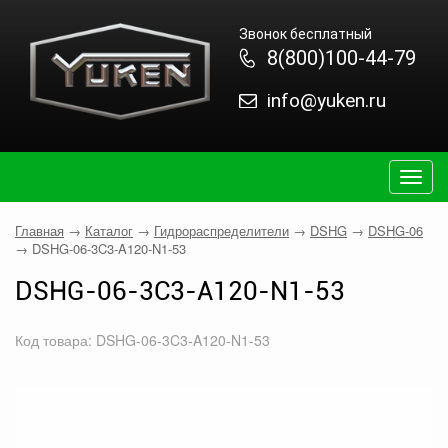
Звонок бесплатный
8(800)100-44-79
info@yuken.ru
Togg
navig
Главная
→
Каталог
→
Гидрораспределители
→
DSHG
→
DSHG-06
→
DSHG-06-3C3-A120-N1-53
DSHG-06-3C3-A120-N1-53
Код товара: DSHG-06-3C3-A120-N1-53