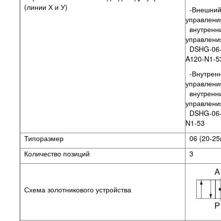
(линии Х и У)
-Внешний
управлени
внутренн
управления
DSHG-06-
A120-N1-
-Внутренн
управлени
внутренн
управлени
DSHG-06-
N1-53
Типоразмер
06 (20-25
Количество позиций
3
Схема золотникового устройства