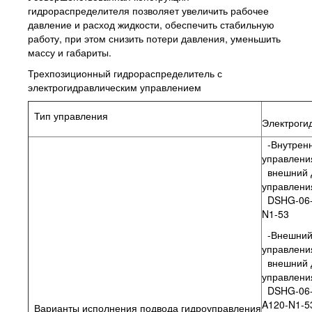
гидрораспределителя позволяет увеличить рабочее
давление и расход жидкости, обеспечить стабильную
работу, при этом снизить потери давления, уменьшить
массу и габариты.
Трехпозиционный гидрораспределитель с
электрогидравлическим управлением
Тип управления
Электроги
-Внутренн
управлени
внешний 
управления
DSHG-06-
N1-53
-Внешний
управлени
внешний 
управления
DSHG-06-
A120-N1-
Варианты исполнения подвода гидроуправления