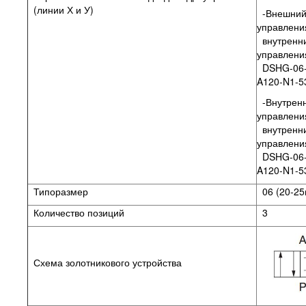
(линии Х и У)
-Внешний
управлени
внутренн
управления
DSHG-06-
A120-N1-
-Внутренн
управлени
внутренн
управлени
DSHG-06-
A120-N1-
Типоразмер
06 (20-25
Количество позиций
3
Схема золотникового устройства