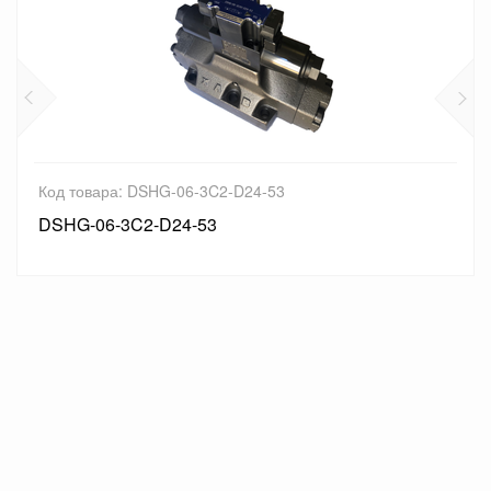
SHG-06-3C2-D24-53
Код товара: D
2-D24-53
DSHG-06-2N2