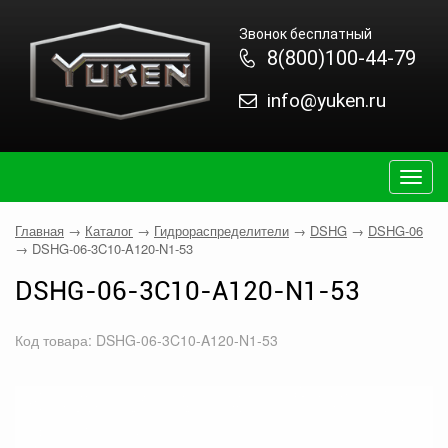
Звонок бесплатный
8(800)100-44-79
info@yuken.ru
Togg
navig
Главная
→
Каталог
→
Гидрораспределители
→
DSHG
→
DSHG-06
→
DSHG-06-3C10-A120-N1-53
DSHG-06-3C10-A120-N1-53
Код товара: DSHG-06-3C10-A120-N1-53