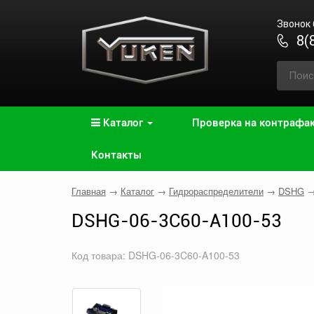
Звонок
8(
Каталог
Проверка на контрафа
Контакты
Главная
→
Каталог
→
Гидрораспределители
→
DSHG
DSHG-06-3C60-A100-53
Код товара: DSHG-06-3C60-A100-53