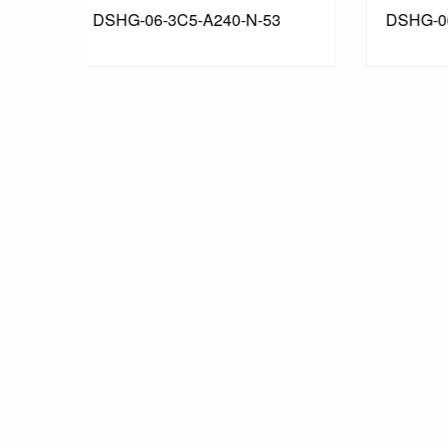
53
DSHG-06-3C60-A240-N-53