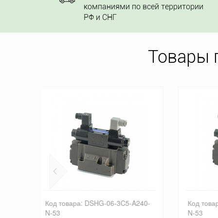
компаниями по всей территории
РФ и СНГ
Товары 
5-A240-
Код товара: DSHG-06-3C60-A240-
Код 
N-53
DSH