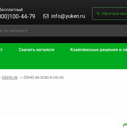
 бесплатный
Обратный зво
info@yuken.ru
800)100-44-79
кт
Скачать каталоги
Комплексные решения и с
→
DSHG-06
→
DSHG-06-3C60-A100-53