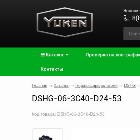
Звонок
8(
Каталог
Проверка на контрафа
Контакты
Главная
→
Каталог
→
Гидрораспределители
→
DSHG
DSHG-06-3C40-D24-53
Код товара: DSHG-06-3C40-D24-53