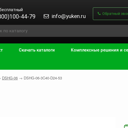
 бесплатный
Обратный зво
info@yuken.ru
800)100-44-79
кт
Скачать каталоги
Комплексные решения и с
→
DSHG-06
→
DSHG-06-3C40-D24-53