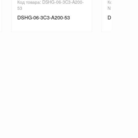
200-
Код товара: DSHG-06-3C10-A240-
Код то
N1-53
N-53
DSHG-06-3C10-A240-N1-53
DSHG-