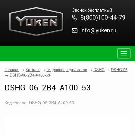
Звонок бесплатный
8(800)100-44-79
info@yuken.ru
Togg
navig
Главная
→
Каталог
→
Гидрораспределители
→
DSHG
→
DSHG-06
→
DSHG-06-2B4-A100-53
DSHG-06-2B4-A100-53
Код товара: DSHG-06-2B4-A100-53