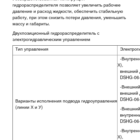
гидрораспределителя позволяет увеличить рабочее
давление и расход жидкости, обеспечить стабильную
работу, при этом снизить потери давления, уменьшить
массу и габариты.
Двухпозиционный гидрораспределитель с
электрогидравлическим управлением
Тип управления
Электроги
-Внутренн
Х),
внешний д
DSHG-06-
-Внешний 
внешний д
DSHG-06-
Варианты исполнения подвода гидроуправления
(линии Х и У)
-Внешний 
внутренни
DSHG-06-
-Внутренн
Х),