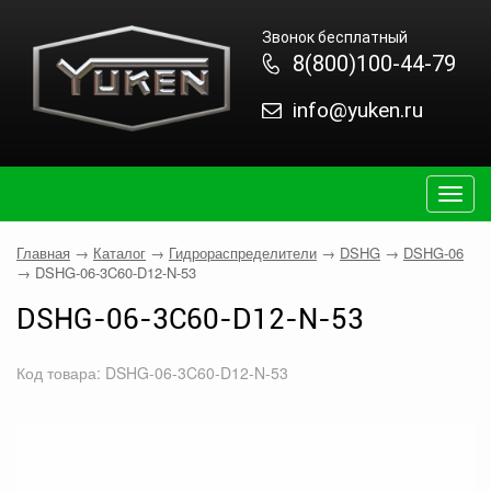
Звонок бесплатный
8(800)100-44-79
info@yuken.ru
Togg
navig
Главная
→
Каталог
→
Гидрораспределители
→
DSHG
→
DSHG-06
→
DSHG-06-3C60-D12-N-53
DSHG-06-3C60-D12-N-53
Код товара: DSHG-06-3C60-D12-N-53