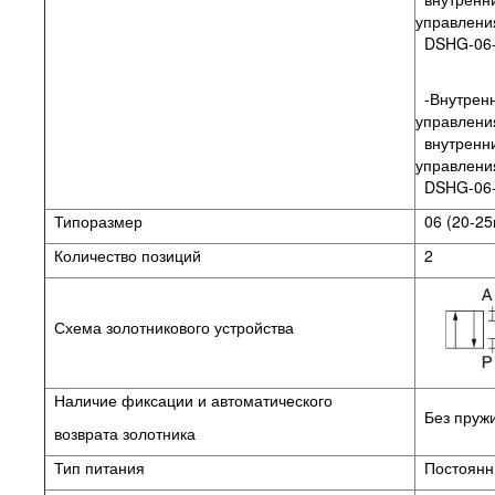
управления
DSHG-06-
-Внутренн
управлени
внутренн
управлени
DSHG-06-
Типоразмер
06 (20-25
Количество позиций
2
Схема золотникового устройства
Наличие фиксации и автоматического
Без пружи
возврата золотника
Тип питания
Постоянны