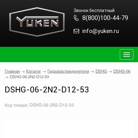
Звонок бесплатный
8(800)100-44-79
info@yuken.ru
Togg
navig
Главная
→
Каталог
→
Гидрораспределители
→
DSHG
→
DSHG-06
→
DSHG-06-2N2-D12-53
DSHG-06-2N2-D12-53
Код товара: DSHG-06-2N2-D12-53