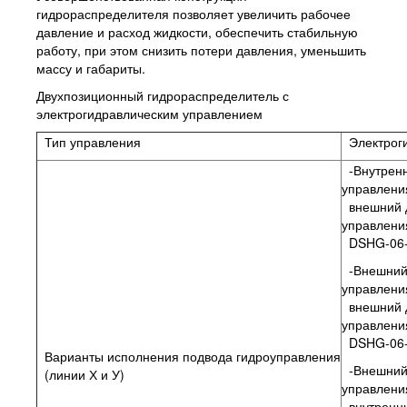
гидрораспределителя позволяет увеличить рабочее
давление и расход жидкости, обеспечить стабильную
работу, при этом снизить потери давления, уменьшить
массу и габариты.
Двухпозиционный гидрораспределитель с
электрогидравлическим управлением
Тип управления
Электроги
-Внутренн
управлени
внешний 
управления
DSHG-06-
-Внешний
управлени
внешний 
управления
DSHG-06-
Варианты исполнения подвода гидроуправления
-Внешний
(линии Х и У)
управлени
внутренн