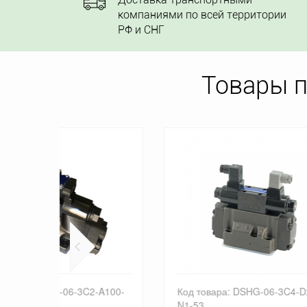
компаниями по всей территории
РФ и СНГ
Товары 
2-A100-
Код товара: DSHG-06-3C4-D24-
Код 
N1-53
53