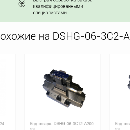
квалифицированными
специалистами
похожие на DSHG-06-3C2-A
товара: DSHG-06-3C12-A200-
Код товара: DSHG-06-3C3-A
53