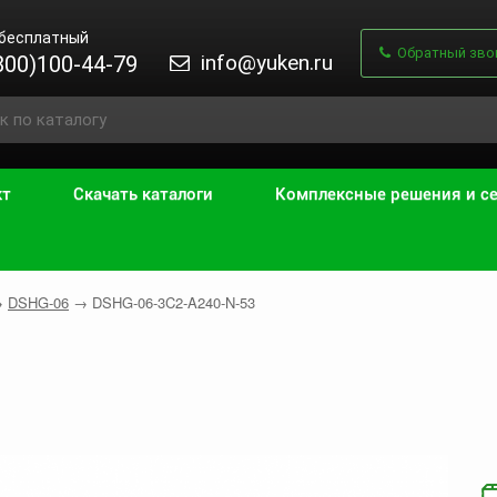
 бесплатный
Обратный зво
info@yuken.ru
800)100-44-79
кт
Скачать каталоги
Комплексные решения и с
→
DSHG-06
→
DSHG-06-3C2-A240-N-53