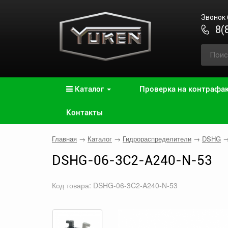
Звонок
8(
Каталог
Проверка на контрафа
Контакты
Главная
→
Каталог
→
Гидрораспределители
→
DSHG
DSHG-06-3C2-A240-N-53
Код товара: DSHG-06-3C2-A240-N-53