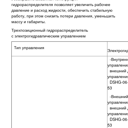
гидрораспределителя позволяет увеличить рабочее
давление и расход жидкости, обеспечить стабильную
работу, при этом снизить потери давления, уменьшить
массу и габариты.
Трехпозиционный гидрораспределитель
с электрогидравлическим управлением
Тип управления
Электроги
-Внутренн
управлени
внешний 
управления
DSHG-06-
53
-Внешний
управлени
внешний 
управления
DSHG-06-
53