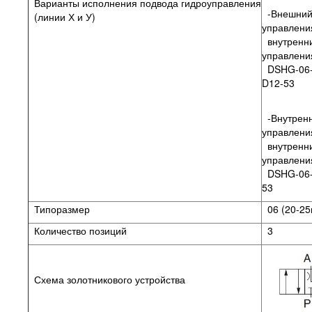
Варианты исполнения подвода гидроуправления
-Внешний
(линии Х и У)
управлени
внутренн
управления
DSHG-06-
D12-53
-Внутренн
управлени
внутренн
управлени
DSHG-06-
53
Типоразмер
06 (20-25
Количество позиций
3
Схема золотникового устройства