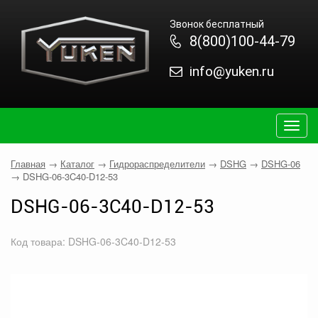
Звонок бесплатный
8(800)100-44-79
info@yuken.ru
Togg
navig
Главная
→
Каталог
→
Гидрораспределители
→
DSHG
→
DSHG-06
→
DSHG-06-3C40-D12-53
DSHG-06-3C40-D12-53
Код товара: DSHG-06-3C40-D12-53