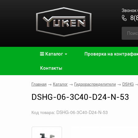
Звонок
8(
Каталог
Проверка на контрафа
Контакты
Главная
→
Каталог
→
Гидрораспределители
→
DSHG
DSHG-06-3C40-D24-N-53
Код товара: DSHG-06-3C40-D24-N-53