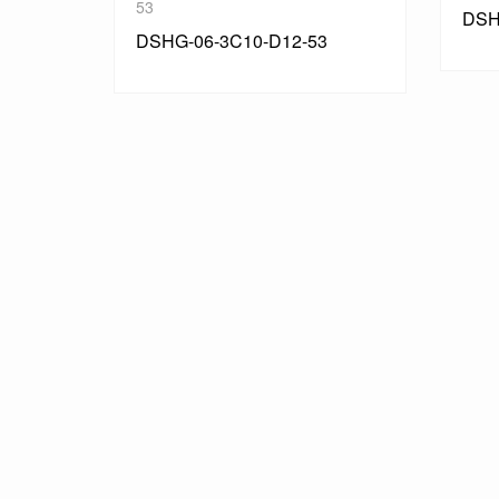
N1-5
DSHG-06-3C2-D12-53
3
DSH