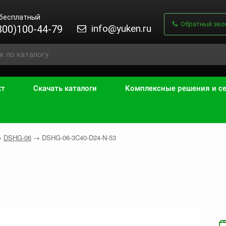
 бесплатный
Обратный зво
info@yuken.ru
800)100-44-79
кт
Скачать каталоги
Комплексные решения и с
→
DSHG-06
→
DSHG-06-3C40-D24-N-53