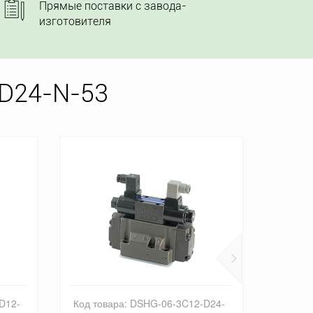
Прямые поставки с завода-
изготовителя
D24-N-53
D24-
Код товара: DSHG-06-2B4-D12-53
Код то